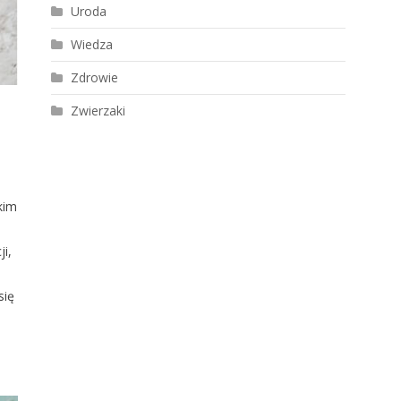
Uroda
Wiedza
Zdrowie
Zwierzaki
kim
i,
się