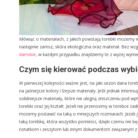
Mówiąc o materiałach, z jakich powstają torebki możemy w
następnie zamsz, skóra ekologiczna oraz materiał. Bez wz
damskie
, w każdym przypadku znajdziemy te z wyżej wymi
Czym się kierować podczas wybi
W pierwszej kolejności ważne jest, na jaki sezon dana tore
na jaśniejsze kolory i lżejsze materiały. Jeśli jednak inte
solidniejsze materiały, które nie ulegną zniszczeniu pod w
torebki oraz jej kształt. Jeżeli nie przenosimy w torebce
możemy postawić na taką o mniejszych rozmiarach. Jeżeli j
taką torebkę, która wszystko pomieści, dzięki czemu nie 
notatkom i zeszytom lub innym dokumentom związanym z na