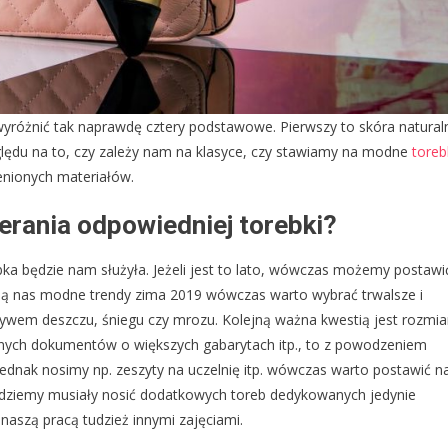
yróżnić tak naprawdę cztery podstawowe. Pierwszy to skóra natural
ględu na to, czy zależy nam na klasyce, czy stawiamy na modne
toreb
enionych materiałów.
erania odpowiedniej torebki?
bka będzie nam służyła. Jeżeli jest to lato, wówczas możemy postawi
resują nas modne trendy zima 2019 wówczas warto wybrać trwalsze i
pływem deszczu, śniegu czy mrozu. Kolejną ważna kwestią jest rozmia
 żadnych dokumentów o większych gabarytach itp., to z powodzeniem
ednak nosimy np. zeszyty na uczelnię itp. wówczas warto postawić n
będziemy musiały nosić dodatkowych toreb dedykowanych jedynie
szą pracą tudzież innymi zajęciami.