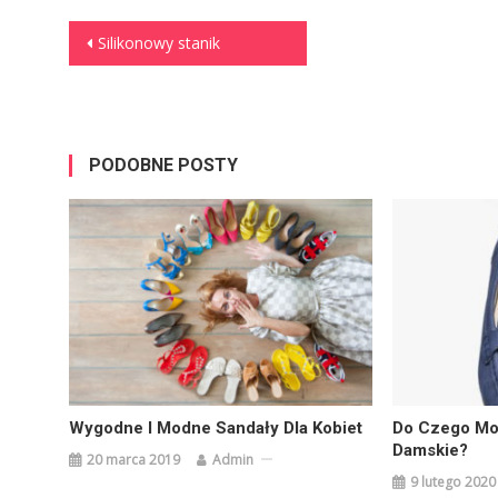
Nawigacja
Silikonowy stanik
wpisu
PODOBNE POSTY
Wygodne I Modne Sandały Dla Kobiet
Do Czego Mo
Damskie?
20 marca 2019
Admin
9 lutego 2020