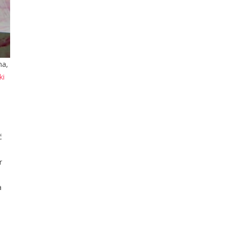
na,
ki
ć
r
a