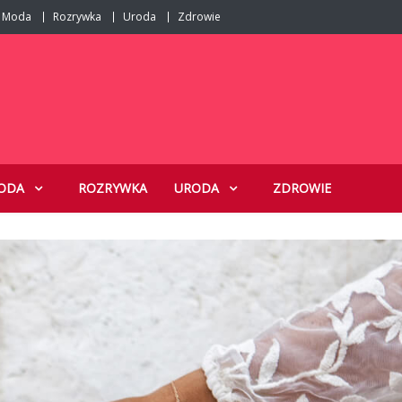
Moda
Rozrywka
Uroda
Zdrowie
ODA
ROZRYWKA
URODA
ZDROWIE