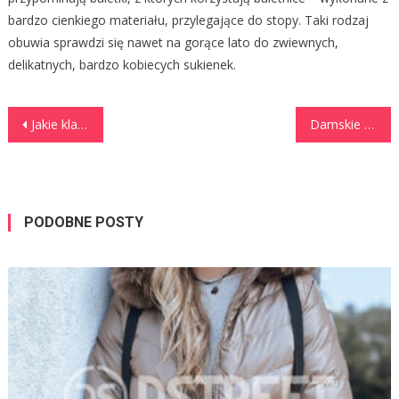
bardzo cienkiego materiału, przylegające do stopy. Taki rodzaj
obuwia sprawdzi się nawet na gorące lato do zwiewnych,
delikatnych, bardzo kobiecych sukienek.
Nawigacja
Jakie klapki damskie na lato wybrać?
Damskie buty nie muszą być drogie
wpisu
PODOBNE POSTY