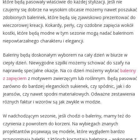
które będą pasowały właściwie do każdej stylizacji. Jeśli nie
czujemy się dobrze na wysokim obcasie możemy nawet poszukać
zdobionych balerinek, które będą się zjawiskowo prezentować do
wieczorowej kreacji. Kokardy, perły, czy ozdobne zapięcia wokół
kostki, które będą modne w tym sezonie mogą nadać balerinom
niepowtarzalnego charakteru i elegancji.
Baleriny będą doskonałym wyborem na cały dzień w biurze w
ciepły dzień. Niewygodne szpilki możemy schować do szafy na
naprawdę specjalne okazje. Na co dzień możemy wybrać
baleriny
z zapięciem
z motywem zwierzęcym lub roślinnym. Będą pasować
zarówno do bardziej eleganckich sukienek, czy spódnic, jak i do
jeansów, czy nawet spodni materiałowych. Odważne zestawienia
różnych faktur i wzorów są jak zwykle w modzie.
W nadchodzącym sezonie, jeśli chodzi o baleriny, mamy też do
czynienia z powrotem do korzeni. Na wybiegach znanych
projektantów pojawiają się modele, które wyglądem bardzo
przypominają baletki, z których korzystają baletnice – wykonane z