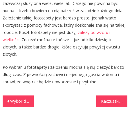
zazwyczaj służy ona wiele, wiele lat. Dlatego nie powinna być
nudna – trzeba bowiem na nią patrzeć w zasadzie każdego dnia.
Założenie takiej fototapety jest bardzo proste, jednak warto
skorzystać z pomocy fachowca, który doskonale zna się na takiej
robocie. Koszt fototapety nie jest duży,
zależy od wzoru i
wielkości
. Znaleźć można te tańsze – już od kilkudziesięciu
złotych, a także bardzo drogie, które oscylują powyżej dwustu
złotych.
Po wybraniu fototapety i założeniu można się nią cieszyć bardzo
długi czas. Z pewnością zachwyci niejednego gościa w domu i
sprawi, że wnętrze będzie nowoczesne i przytulne.
Nawigacja
Wybór dobrych krzeseł do kuchni
Kaczuszki i białe buty dla kobiet
wpisu