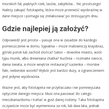
morskich fal, pięknych rzek, lasów, zabytków… Nic prostszego!
Należy zakupić fototapetę, która może przenieść wyobraźnię w
dane miejsce i pomaga się zrelaksować po stresującym dniu.
Gdzie najlepiej ją założyć?
Odpowiedź jest prosta – pasuje ona w zasadzie do każdego
pomieszczenie w domu. Sypialnia – może malowniczy krajobraz,
górski potok lub zachód słońca? Salon – dowolne miasto, wzór
typu murek, albo drewniana chatka? Kuchnia – rozmaite owoce,
dania świata, a może wnętrze restauracji? Łazienka – morskie
fale, niebieskie wzorki? Wybór jest bardzo duży, a ograniczeniem
jest jedynie wyobraźnia.
Ważne jest, aby fototapeta nie przytłaczała i nie pomniejszała
optycznie danego miejsca. Musi ona pasować do całego
mieszkania/domu i trafiać w gust danej rodziny. Taka fototapeta
oczywiście może być wymieniona za rok, lub dwa lata, jednak